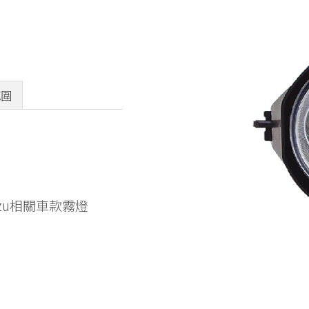
範圍
zu相關車款霧燈