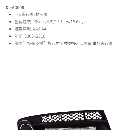
DL-AD008
LED晝行燈/標示燈
整箱包裝: 10sets/4.2'/14.1kgs/15.6kgs
適用車款: Audi A4
年份: 2008~2010
請到”技術支援”搜尋並下載更多Audi相關車款晝行燈